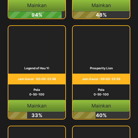
Mainkan
Mainkan
94%
48%
Legend of Hou Yi
Prosperity Lion
Jam Gacor : 00:00-23:59
Jam Gacor : 00:00-23:59
Pola
Pola
0-50-100
0-50-100
Mainkan
Mainkan
33%
40%