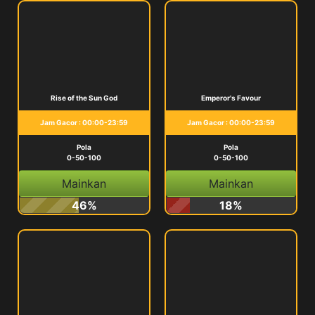
Rise of the Sun God
Emperor's Favour
Jam Gacor : 00:00-23:59
Jam Gacor : 00:00-23:59
Pola
Pola
0-50-100
0-50-100
Mainkan
Mainkan
46%
18%