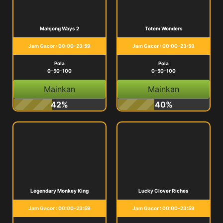
Mahjong Ways 2
Totem Wonders
Jam Gacor : 00:00-23:59
Jam Gacor : 00:00-23:59
Pola
Pola
0-50-100
0-50-100
Mainkan
Mainkan
42%
40%
Legendary Monkey King
Lucky Clover Riches
Jam Gacor : 00:00-23:59
Jam Gacor : 00:00-23:59