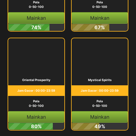
Pola
Pola
0-50-100
0-50-100
Mainkan
Mainkan
74%
67%
Oriental Prosperity
Mystical Spirits
Jam Gacor : 00:00-23:59
Jam Gacor : 00:00-23:59
Pola
Pola
0-50-100
0-50-100
Mainkan
Mainkan
80%
49%