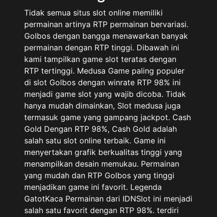
Tidak semua situs slot online memiliki
permainan artinya RTP permainan bervariasi.
Golbos dengan bangga menawarkan banyak
permainan dengan RTP tinggi. Dibawah ini
kami tampilkan game slot teratas dengan
RTP tertinggi. Medusa Game paling populer
di slot Golbos dengan winrate RTP 98% ini
menjadi game slot yang wajib dicoba. Tidak
hanya mudah dimainkan, Slot medusa juga
termasuk game yang gampang jackpot. Cash
Gold Dengan RTP 98%, Cash Gold adalah
salah satu slot online terbaik. Game ini
menyertakan grafik berkualitas tinggi yang
menampilkan desain memukau. Permainan
yang mudah dan RTP Golbos yang tinggi
menjadikan game ini favorit. Legenda
GatotKaca Permainan dari IDNSlot ini menjadi
salah satu favorit dengan RTP 98%. terdiri