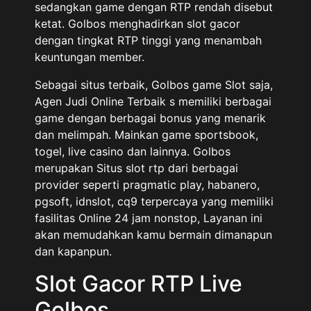
sedangkan game dengan RTP rendah disebut
ketat. Golbos menghadirkan slot gacor
dengan tingkat RTP tinggi yang menambah
keuntungan member.
Sebagai situs terbaik, Golbos game Slot saja,
Agen Judi Online Terbaik s memiliki berbagai
game dengan berbagai bonus yang menarik
dan melimpah. Mainkan game sportsbook,
togel, live casino dan lainnya. Golbos
merupakan Situs slot rtp dari berbagai
provider seperti pragmatic play, habanero,
pgsoft, idnslot, cq9 terpercaya yang memiliki
fasilitas Online 24 jam nonstop, Layanan ini
akan memudahkan kamu bermain dimanapun
dan kapanpun.
Slot Gacor RTP Live
Golbos