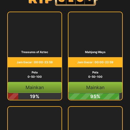
Treasures of Aztec
Mahjong Ways
Jam Gacor : 00:00-23:59
Jam Gacor : 00:00-23:59
Pola
Pola
0-50-100
0-50-100
Mainkan
Mainkan
19%
95%